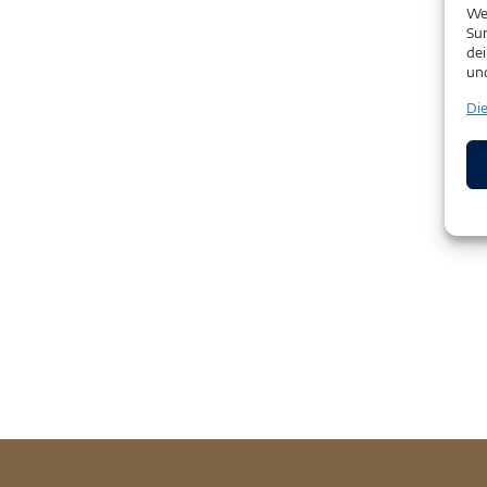
We
Sur
dei
un
Di