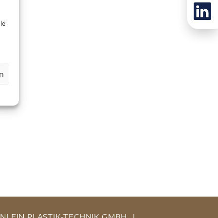
le
n
INLEIN PLASTIK-TECHNIK GMBH
|