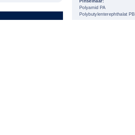
Pinselhaar:
Polyamid PA
Polybutylenterephthalat P
Gewindegrößen
DIN 168 / GL 18
Weitere Mündungen auf An