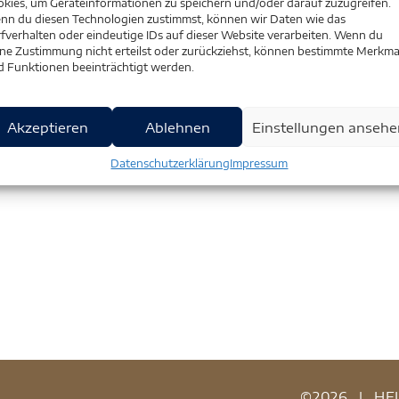
kies, um Geräteinformationen zu speichern und/oder darauf zuzugreifen.
nn du diesen Technologien zustimmst, können wir Daten wie das
fverhalten oder eindeutige IDs auf dieser Website verarbeiten. Wenn du
ne Zustimmung nicht erteilst oder zurückziehst, können bestimmte Merkma
d Funktionen beeinträchtigt werden.
Akzeptieren
Ablehnen
Einstellungen ansehe
Datenschutzerklärung
Impressum
©2026
|
HE