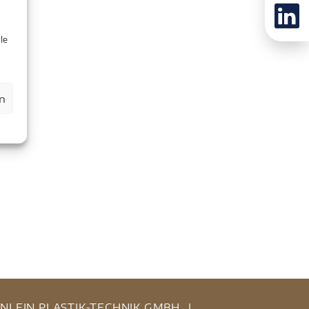
le
n
INLEIN PLASTIK-TECHNIK GMBH
|