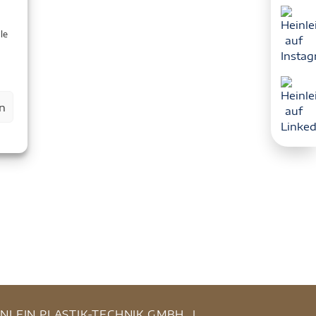
le
n
INLEIN PLASTIK-TECHNIK GMBH
|