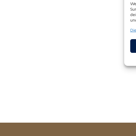
We
Sur
dei
un
Di