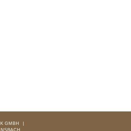
IK GMBH
|
 ANSBACH