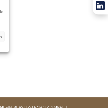
le
n
INLEIN PLASTIK-TECHNIK GMBH
|