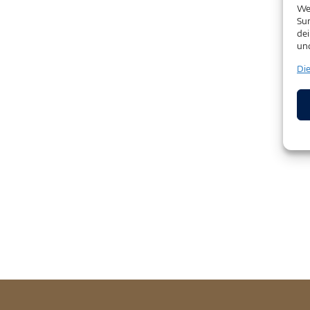
We
Sur
dei
un
Di