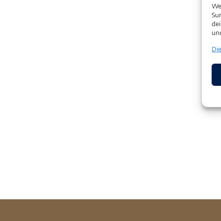
We
Sur
dei
un
Di