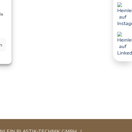
le
n
INLEIN PLASTIK-TECHNIK GMBH
|